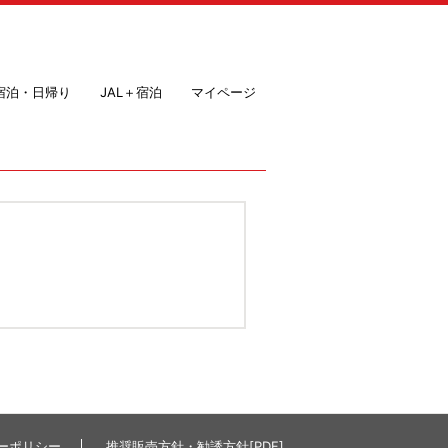
＋宿泊・日帰り
JAL＋宿泊
マイページ
ーポリシー
推奨販売方針・勧誘方針[PDF]