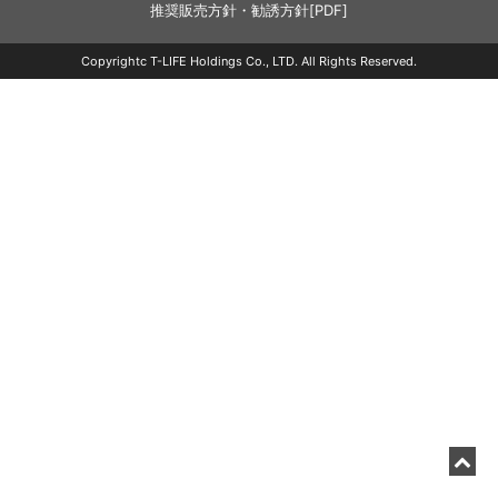
推奨販売方針・勧誘方針[PDF]
Copyrightc T-LIFE Holdings Co., LTD. All Rights Reserved.