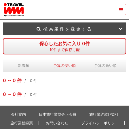
検索条件を変更する
保存したお気に入り
0
件
10
件まで保存可能
新着順
予算の安い順
予算の高い順
0
0
件
0
件
0
0
件
0
件
会社案内
日本旅行業協会正会員
旅行業約款[PDF]
旅行業登録票
お問い合わせ
プライバシーポリシー