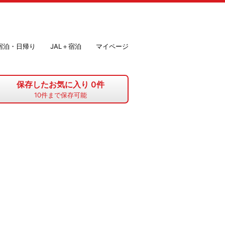
＋宿泊・日帰り
JAL＋宿泊
マイページ
保存したお気に入り
0
件
10
件まで保存可能