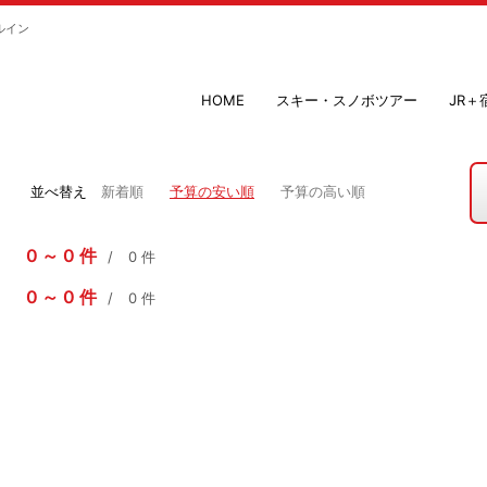
ルイン
HOME
スキー・スノボツアー
JR
並べ替え
新着順
予算の安い順
予算の高い順
0
0
件
0
件
0
0
件
0
件