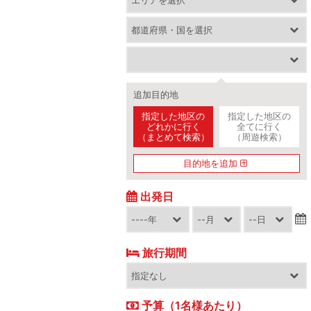
追加目的地
指定した地区の
指定した地区の
どれかに行く
全てに行く
（まとめて検索）
（周遊検索）
目的地を追加
出発日
旅行期間
予算（1名様あたり）