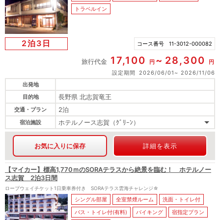
トラベルイン
2泊3日
コース番号
11-3012-000082
17,100
28,300
旅行代金
円
円
設定期間
2026/06/01
2026/11/06
出発地
長野県 北志賀竜王
目的地
2泊
交通・プラン
ホテルノース志賀（ｸﾞﾘｰﾝ）
宿泊施設
お気に入りに保存
詳細を表示
【マイカー】標高1,770ｍのSORAテラスから絶景を臨む！ ホテルノー
ス志賀 2泊3日間
ロープウェイチケット1日乗車券付き SORAテラス雲海チャレンジ☆
シングル部屋
全室禁煙ルーム
洗面・トイレ付
バス・トイレ付(有料)
バイキング
宿指定プラン