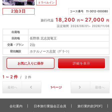
トラベルイン
2泊3日
コース番号
11-3012-000080
18,200
27,000
旅行代金
円
円
設定期間
2026/06/01
2026/11/06
出発地
長野県 北志賀竜王
目的地
2泊
交通・プラン
ホテルノース志賀（ｸﾞﾘｰﾝ）
宿泊施設
お気に入りに保存
詳細を表示
1
2
件
2
件
最初へ
1
最後へ
会社案内
日本旅行業協会正会員
旅行業約款[PDF]