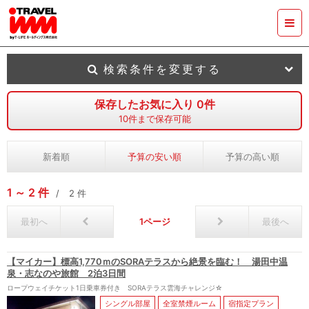
検索条件を変更する
保存したお気に入り
0
件
10
件まで保存可能
新着順
予算の安い順
予算の高い順
1
2
件
2
件
最初へ
1
最後へ
【マイカー】標高1,770ｍのSORAテラスから絶景を臨む！ 湯田中温
泉・志なのや旅館 2泊3日間
ロープウェイチケット1日乗車券付き SORAテラス雲海チャレンジ☆
シングル部屋
全室禁煙ルーム
宿指定プラン