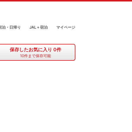
＋宿泊・日帰り
JAL＋宿泊
マイページ
保存したお気に入り
0
件
10
件まで保存可能