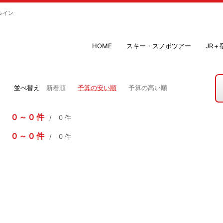
ルイン
HOME
スキー・スノボツアー
JR
並べ替え
新着順
予算の安い順
予算の高い順
0
0
件
0
件
0
0
件
0
件