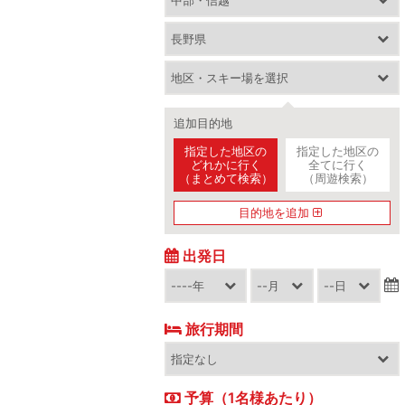
追加目的地
指定した地区の
指定した地区の
どれかに行く
全てに行く
（まとめて検索）
（周遊検索）
目的地を追加
出発日
旅行期間
予算（1名様あたり）