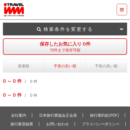
検索条件を変更する
保存したお気に入り
0
件
10
件まで保存可能
新着順
予算の安い順
予算の高い順
0
0
件
0
件
0
0
件
0
件
会社案内
日本旅行業協会正会員
旅行業約款[PDF]
旅行業登録票
お問い合わせ
プライバシーポリシー