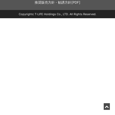
推奨販売方針・勧誘方針[PDF]
Copyrightc T-LIFE Holdings Co., LTD. All Rights Reserved.