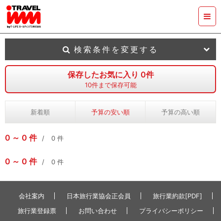
検索条件を変更する
保存したお気に入り
0
件
10
件まで保存可能
新着順
予算の安い順
予算の高い順
0
0
件
0
件
0
0
件
0
件
会社案内
日本旅行業協会正会員
旅行業約款[PDF]
旅行業登録票
お問い合わせ
プライバシーポリシー