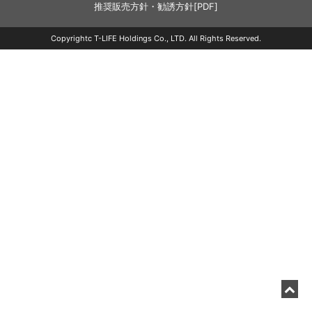
推奨販売方針・勧誘方針[PDF]
Copyrightc T-LIFE Holdings Co., LTD. All Rights Reserved.