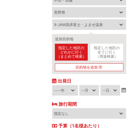
追加目的地
指定した地区の
指定した地区の
どれかに行く
全てに行く
（まとめて検索）
（周遊検索）
目的地を追加
出発日
旅行期間
予算（1名様あたり）