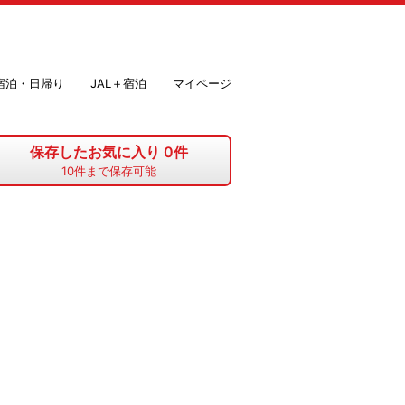
＋宿泊・日帰り
JAL＋宿泊
マイページ
保存したお気に入り
0
件
10
件まで保存可能