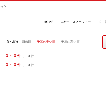
ルイン
HOME
スキー・スノボツアー
JR
並べ替え
新着順
予算の安い順
予算の高い順
0
0
件
0
件
0
0
件
0
件