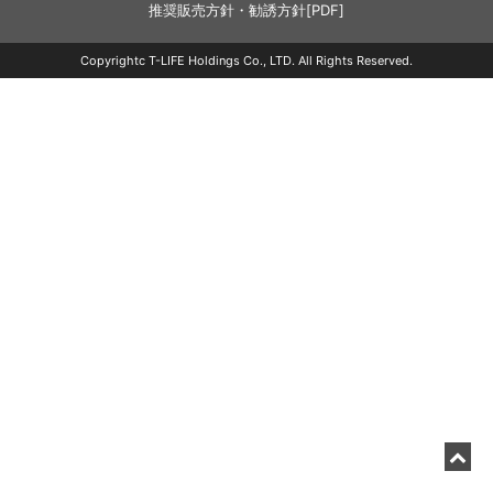
推奨販売方針・勧誘方針[PDF]
Copyrightc T-LIFE Holdings Co., LTD. All Rights Reserved.