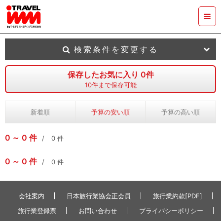
検索条件を変更する
保存したお気に入り
0
件
10
件まで保存可能
新着順
予算の安い順
予算の高い順
0
0
件
0
件
0
0
件
0
件
会社案内
日本旅行業協会正会員
旅行業約款[PDF]
旅行業登録票
お問い合わせ
プライバシーポリシー