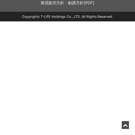
推奨販売方針・勧誘方針[PDF]
Copyrightc T-LIFE Holdings Co., LTD. All Rights Reserved.