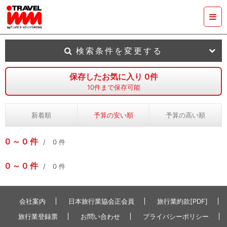
検索条件を変更する
保存したお気に入り
0
件
10
件まで保存可能
新着順
予算の安い順
予算の高い順
0
0
件
0
件
0
0
件
0
件
会社案内
日本旅行業協会正会員
旅行業約款[PDF]
旅行業登録票
お問い合わせ
プライバシーポリシー