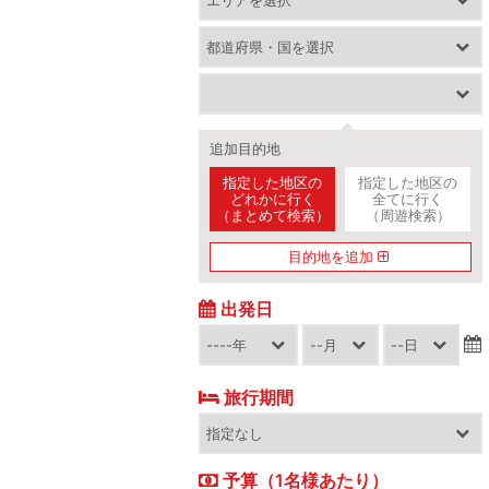
追加目的地
指定した地区の
指定した地区の
どれかに行く
全てに行く
（まとめて検索）
（周遊検索）
目的地を追加
出発日
旅行期間
予算（1名様あたり）