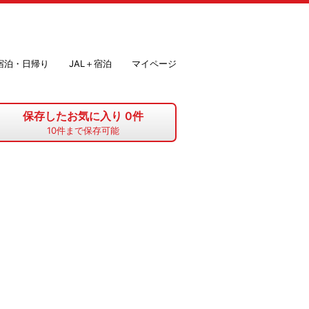
＋宿泊・日帰り
JAL＋宿泊
マイページ
保存したお気に入り
0
件
10
件まで保存可能