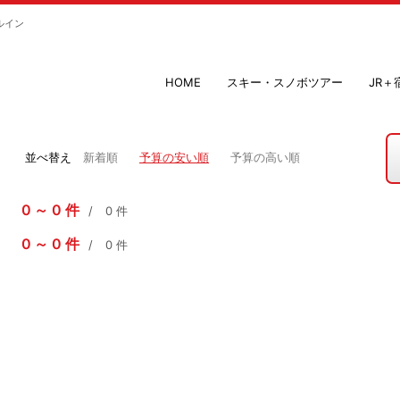
ルイン
HOME
スキー・スノボツアー
JR
並べ替え
新着順
予算の安い順
予算の高い順
0
0
件
0
件
0
0
件
0
件