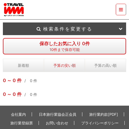
検索条件を変更する
保存したお気に入り
0
件
10
件まで保存可能
新着順
予算の安い順
予算の高い順
0
0
件
0
件
0
0
件
0
件
会社案内
日本旅行業協会正会員
旅行業約款[PDF]
旅行業登録票
お問い合わせ
プライバシーポリシー