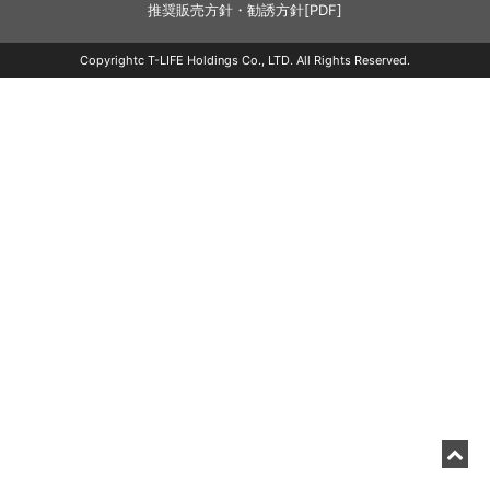
推奨販売方針・勧誘方針[PDF]
Copyrightc T-LIFE Holdings Co., LTD. All Rights Reserved.