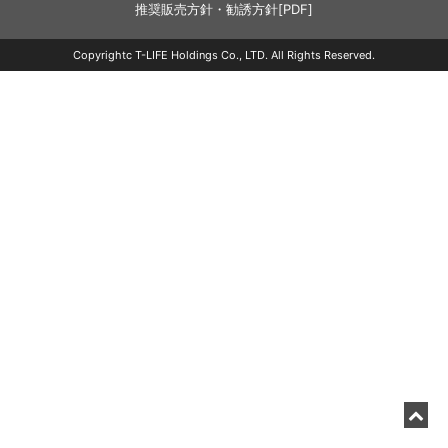
推奨販売方針・勧誘方針[PDF]
Copyrightc T-LIFE Holdings Co., LTD. All Rights Reserved.