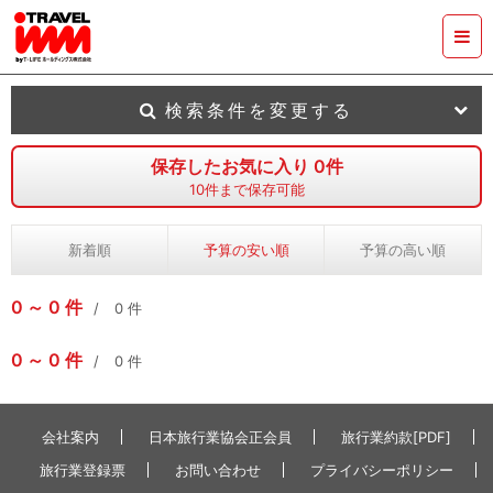
検索条件を変更する
保存したお気に入り
0
件
10
件まで保存可能
新着順
予算の安い順
予算の高い順
0
0
件
0
件
0
0
件
0
件
会社案内
日本旅行業協会正会員
旅行業約款[PDF]
旅行業登録票
お問い合わせ
プライバシーポリシー