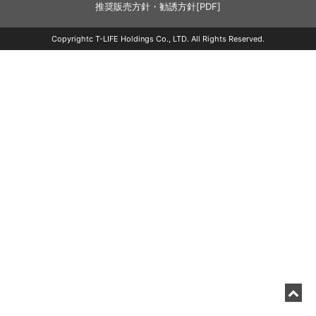
推奨販売方針・勧誘方針[PDF]
Copyrightc T-LIFE Holdings Co., LTD. All Rights Reserved.