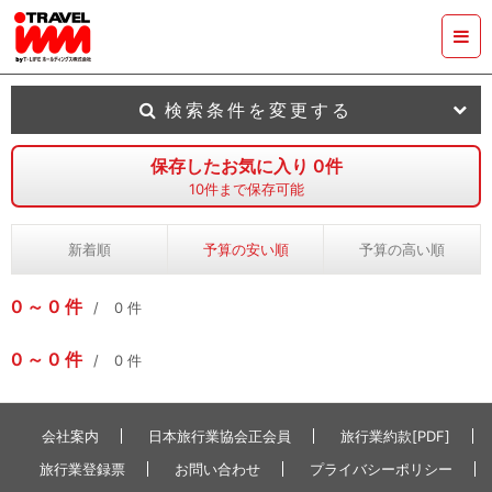
検索条件を変更する
保存したお気に入り
0
件
10
件まで保存可能
新着順
予算の安い順
予算の高い順
0
0
件
0
件
0
0
件
0
件
会社案内
日本旅行業協会正会員
旅行業約款[PDF]
旅行業登録票
お問い合わせ
プライバシーポリシー