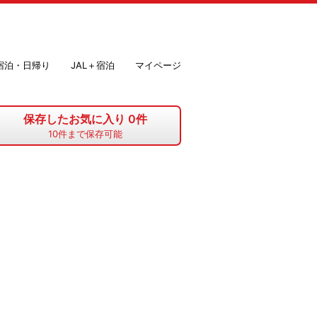
＋宿泊・日帰り
JAL＋宿泊
マイページ
保存したお気に入り
0
件
10
件まで保存可能