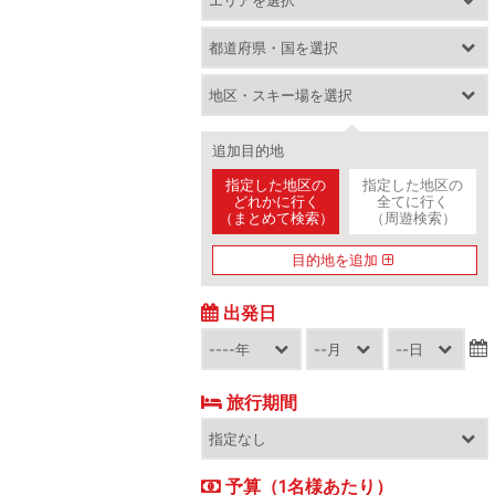
追加目的地
指定した地区の
指定した地区の
どれかに行く
全てに行く
（まとめて検索）
（周遊検索）
目的地を追加
出発日
旅行期間
予算（1名様あたり）