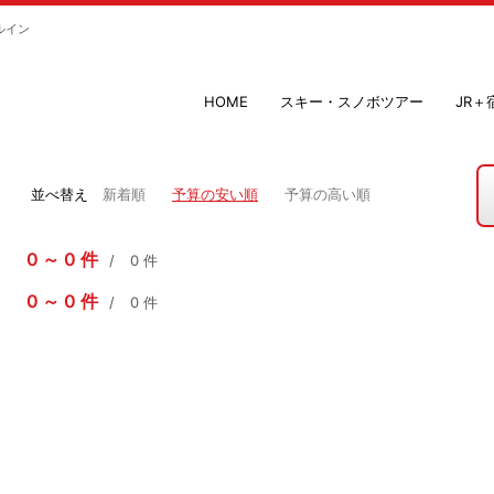
ルイン
HOME
スキー・スノボツアー
JR
並べ替え
新着順
予算の安い順
予算の高い順
0
0
件
0
件
0
0
件
0
件