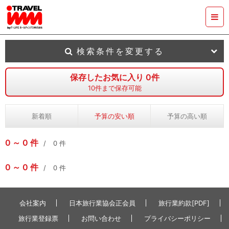
検索条件を変更する
保存したお気に入り
0
件
10
件まで保存可能
新着順
予算の安い順
予算の高い順
0
0
件
0
件
0
0
件
0
件
会社案内
日本旅行業協会正会員
旅行業約款[PDF]
旅行業登録票
お問い合わせ
プライバシーポリシー