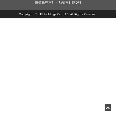
推奨販売方針・勧誘方針[PDF]
Copyrightc T-LIFE Holdings Co., LTD. All Rights Reserved.