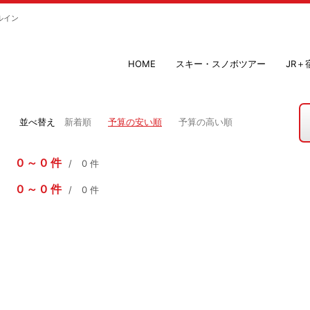
ルイン
HOME
スキー・スノボツアー
JR
並べ替え
新着順
予算の安い順
予算の高い順
0
0
件
0
件
0
0
件
0
件