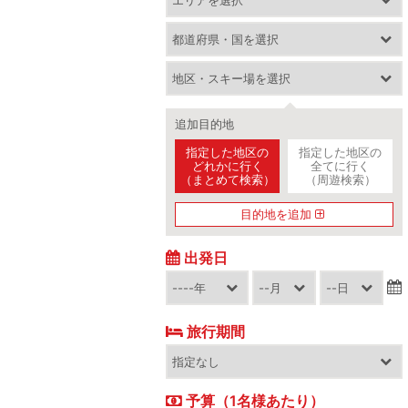
追加目的地
指定した地区の
指定した地区の
どれかに行く
全てに行く
（まとめて検索）
（周遊検索）
目的地を追加
出発日
旅行期間
予算（1名様あたり）