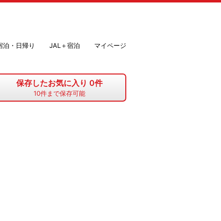
＋宿泊・日帰り
JAL＋宿泊
マイページ
保存したお気に入り
0
件
10
件まで保存可能