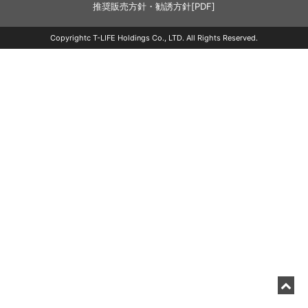
推奨販売方針・勧誘方針[PDF]
Copyrightc T-LIFE Holdings Co., LTD. All Rights Reserved.