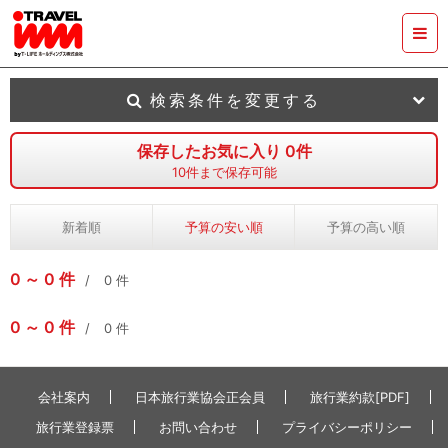
検索条件を変更する
保存したお気に入り
0
件
10
件まで保存可能
新着順
予算の安い順
予算の高い順
0
0
件
0
件
0
0
件
0
件
会社案内
日本旅行業協会正会員
旅行業約款[PDF]
旅行業登録票
お問い合わせ
プライバシーポリシー