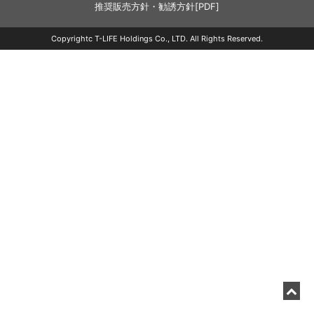
推奨販売方針・勧誘方針[PDF]
Copyrightc T-LIFE Holdings Co., LTD. All Rights Reserved.