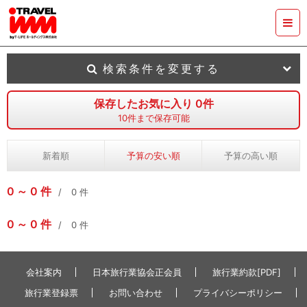
検索条件を変更する
保存したお気に入り
0
件
10
件まで保存可能
新着順
予算の安い順
予算の高い順
0
0
件
0
件
0
0
件
0
件
会社案内
日本旅行業協会正会員
旅行業約款[PDF]
旅行業登録票
お問い合わせ
プライバシーポリシー