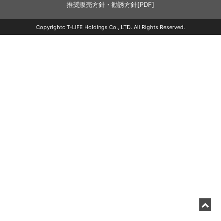
推奨販売方針・勧誘方針[PDF]
Copyrightc T-LIFE Holdings Co., LTD. All Rights Reserved.