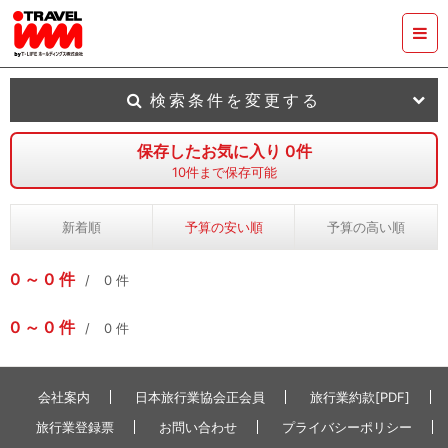
検索条件を変更する
保存したお気に入り
0
件
10
件まで保存可能
新着順
予算の安い順
予算の高い順
0
0
件
0
件
0
0
件
0
件
会社案内
日本旅行業協会正会員
旅行業約款[PDF]
旅行業登録票
お問い合わせ
プライバシーポリシー