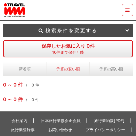
検索条件を変更する
保存したお気に入り
0
件
10
件まで保存可能
新着順
予算の安い順
予算の高い順
0
0
件
0
件
0
0
件
0
件
会社案内
日本旅行業協会正会員
旅行業約款[PDF]
旅行業登録票
お問い合わせ
プライバシーポリシー