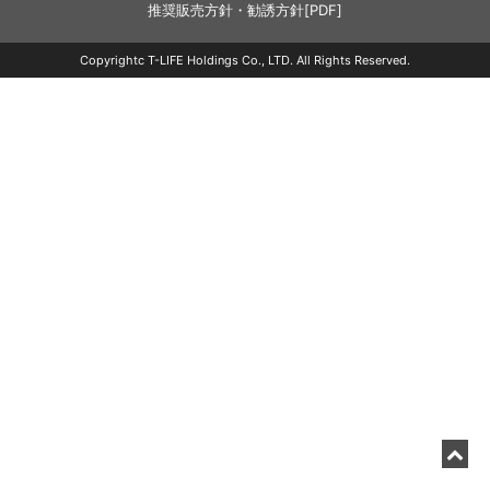
推奨販売方針・勧誘方針[PDF]
Copyrightc T-LIFE Holdings Co., LTD. All Rights Reserved.