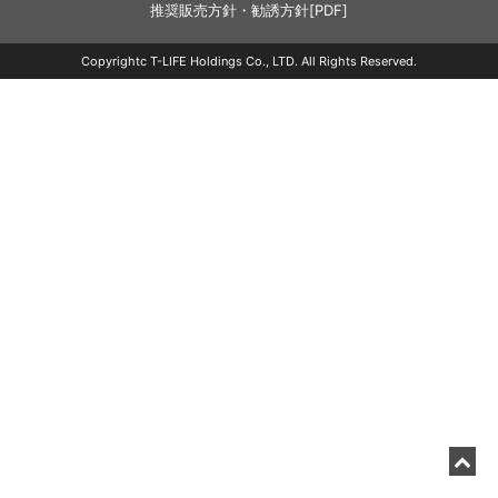
推奨販売方針・勧誘方針[PDF]
Copyrightc T-LIFE Holdings Co., LTD. All Rights Reserved.