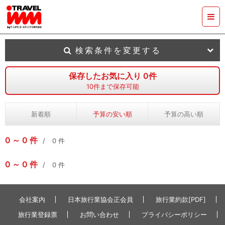
検索条件を変更する
保存したお気に入り
0
件
10
件まで保存可能
新着順
予算の安い順
予算の高い順
0
0
件
0
件
0
0
件
0
件
会社案内
日本旅行業協会正会員
旅行業約款[PDF]
旅行業登録票
お問い合わせ
プライバシーポリシー