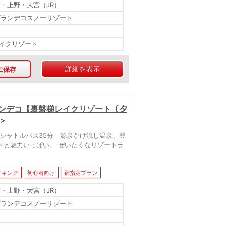
京・上野・大宮（JR）
グランデコスノーリゾート
イクリゾート
詳細を表示
に保存
ランデコ【裏磐梯レイクリゾート〔夕
＞
シャトルバス35分 源泉かけ流し温泉、豊
トと魅力いっぱい。 ぜいたくなリゾートラ
イキング
初心者向け
宿指定プラン
京・上野・大宮（JR）
グランデコスノーリゾート