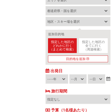
追加目的地
指定した地区の
指定した地区の
どれかに行く
全てに行く
（まとめて検索）
（周遊検索）
目的地を追加
出発日
旅行期間
予算（1名様あたり）