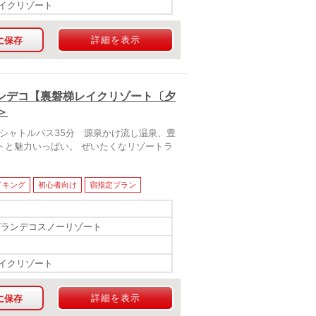
イクリゾート
詳細を表示
に保存
ンデコ【裏磐梯レイクリゾート〔夕
＞
シャトルバス35分 源泉かけ流し温泉、豊
トと魅力いっぱい。 ぜいたくなリゾートラ
イキング
初心者向け
宿指定プラン
グランデコスノーリゾート
イクリゾート
詳細を表示
に保存