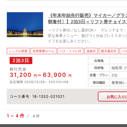
《年末年始先行販売》マイカー／グラ
朝食付〕】2泊3日＜リフト券チョイス
＜リフト券付／なし選択OK＞ ゲレンデまで：
富な食事メニュー、遊びつくせぬプレイスポッ
イフをお楽しみください。
シングル部屋
全室禁煙ルーム
バス・トイレ付
温泉付
露天風呂付
バ
2泊3日
出発地
福島県 
目的地
旅行代金
31,200
63,900
2泊
交通・プラン
円
円
設定期間
2026/12/26
2027/01/09
裏磐梯レ
宿泊施設
コース番号
18-1352-021021
お気に入り
1
4
件
4
件