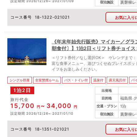
設定期間
2026/12/26
2027/01/09
裏磐梯レ
宿泊施設
コース番号
18-1322-021021
お気に入り
《年末年始先行販売》マイカー／グラ
朝食付〕】1泊2日＜リフト券チョイス
＜リフト券付／なし選択OK＞ ゲレンデまで：
富な食事メニュー、遊びつくせぬプレイスポッ
イフをお楽しみください。
シングル部屋
全室禁煙ルーム
バス・トイレ付
温泉付
露天風呂付
バ
1泊2日
出発地
福島県 
目的地
旅行代金
15,700
34,000
1泊
交通・プラン
円
円
設定期間
2026/12/26
2027/01/10
裏磐梯レ
宿泊施設
コース番号
18-1351-021021
お気に入り