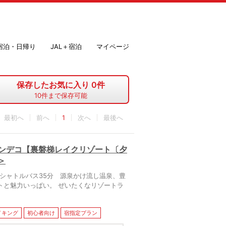
＋宿泊・日帰り
JAL＋宿泊
マイページ
保存したお気に入り
0
件
10
件まで保存可能
最初へ
1
最後へ
ランデコ【裏磐梯レイクリゾート〔夕
＞
シャトルバス35分 源泉かけ流し温泉、豊
トと魅力いっぱい。 ぜいたくなリゾートラ
イキング
初心者向け
宿指定プラン