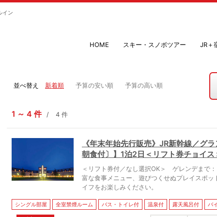
ルイン
HOME
スキー・スノボツアー
JR
並べ替え
新着順
予算の安い順
予算の高い順
1
4
件
4
件
《年末年始先行販売》JR新幹線／グ
朝食付〕】1泊2日＜リフト券チョイス
＜リフト券付／なし選択OK＞ ゲレンデまで：
富な食事メニュー、遊びつくせぬプレイスポッ
イフをお楽しみください。
シングル部屋
全室禁煙ルーム
バス・トイレ付
温泉付
露天風呂付
バ