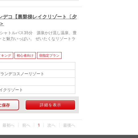
ンデコ【裏磐梯レイクリゾート〔夕
＞
シャトルバス35分 源泉かけ流し温泉、豊
トと魅力いっぱい。 ぜいたくなリゾートラ
イキング
初心者向け
宿指定プラン
グランデコスノーリゾート
イクリゾート
詳細を表示
に保存
最初へ
1
最後へ