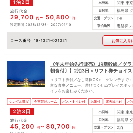
1泊2日
関東 東
出発地
福島県 
目的地
旅行代金
29,700
50,800
1泊
円
円
交通・プラン
設定期間
2026/12/26
2027/01/10
裏磐梯レ
宿泊施設
コース番号
18-1321-021021
お気に入り
《年末年始先行販売》JR新幹線／グ
朝食付〕】2泊3日＜リフト券チョイス
＜リフト券付／なし選択OK＞ ゲレンデまで：
富な食事メニュー、遊びつくせぬプレイスポッ
イフをお楽しみください。
シングル部屋
全室禁煙ルーム
バス・トイレ付
温泉付
露天風呂付
バ
2泊3日
関東 東
出発地
福島県 
目的地
旅行代金
45,200
80,700
2泊
円
円
交通・プラン