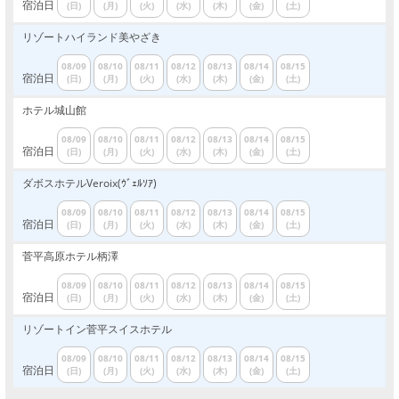
宿泊日
(日)
(月)
(火)
(水)
(木)
(金)
(土)
リゾートハイランド美やざき
08/09
08/10
08/11
08/12
08/13
08/14
08/15
宿泊日
(日)
(月)
(火)
(水)
(木)
(金)
(土)
ホテル城山館
08/09
08/10
08/11
08/12
08/13
08/14
08/15
宿泊日
(日)
(月)
(火)
(水)
(木)
(金)
(土)
ダボスホテルVeroix(ｳﾞｪﾙｿｱ)
08/09
08/10
08/11
08/12
08/13
08/14
08/15
宿泊日
(日)
(月)
(火)
(水)
(木)
(金)
(土)
菅平高原ホテル柄澤
08/09
08/10
08/11
08/12
08/13
08/14
08/15
宿泊日
(日)
(月)
(火)
(水)
(木)
(金)
(土)
リゾートイン菅平スイスホテル
08/09
08/10
08/11
08/12
08/13
08/14
08/15
宿泊日
(日)
(月)
(火)
(水)
(木)
(金)
(土)