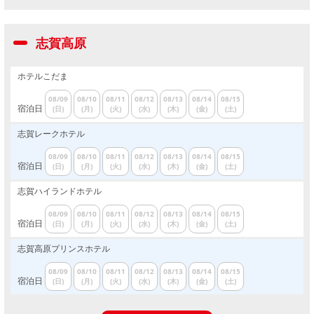
志賀高原
ホテルこだま
08/09
08/10
08/11
08/12
08/13
08/14
08/15
宿泊日
(日)
(月)
(火)
(水)
(木)
(金)
(土)
志賀レークホテル
08/09
08/10
08/11
08/12
08/13
08/14
08/15
宿泊日
(日)
(月)
(火)
(水)
(木)
(金)
(土)
志賀ハイランドホテル
08/09
08/10
08/11
08/12
08/13
08/14
08/15
宿泊日
(日)
(月)
(火)
(水)
(木)
(金)
(土)
志賀高原プリンスホテル
08/09
08/10
08/11
08/12
08/13
08/14
08/15
宿泊日
(日)
(月)
(火)
(水)
(木)
(金)
(土)