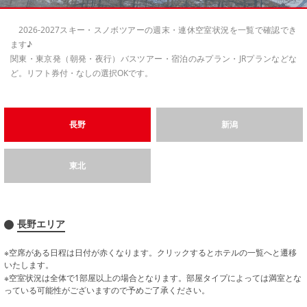
2026-2027スキー・スノボツアーの週末・連休空室状況を一覧で確認でき
ます♪
関東・東京発（朝発・夜行）バスツアー・宿泊のみプラン・JRプランなどな
ど。リフト券付・なしの選択OKです。
長野
新潟
東北
長野エリア
※空席がある日程は日付が赤くなります。クリックするとホテルの一覧へと遷移
いたします。
※空室状況は全体で1部屋以上の場合となります。部屋タイプによっては満室とな
っている可能性がございますので予めご了承ください。